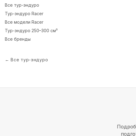
Все
тур-эндуро
Тур-эндуро
Racer
Все модели
Racer
Тур-эндуро
250–300 см³
Все бренды
←
Все тур-эндуро
Подроб
подго