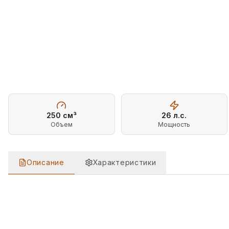
250
см³
26
л.с.
Объем
Мощность
Описание
Характеристики
ОПИСАНИЕ
МОТОЦИКЛ RACER RC250-GY8A RANGER 250CC