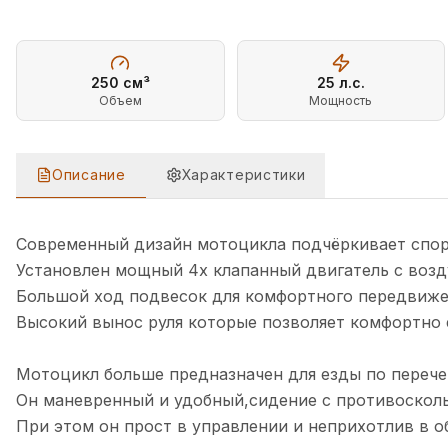
250
см³
25
л.с.
Объем
Мощность
Описание
Характеристики
ОПИСАНИЕ
КРОСС MOTOLAND XT 250 HS (172FMM-4V) (4-Х 
Современный дизайн мотоцикла подчёркивает спор
Установлен мощный 4х клапанный двигатель с в
Большой ход подвесок для комфортного передвижен
Высокий вынос руля которые позволяет комфортно 
Мотоцикл больше предназначен для езды по перечен
Он маневренный и удобный,сидение с противоскол
При этом он прост в управлении и неприхотлив в 