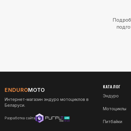
Подроб
подго
КАТАЛОГ
ENDURO
MOTO
Эндуро
Интернет-магазин эндуро мотоциклов в
Беларуси.
Мотоциклы
Разработка сайта
Питбайки