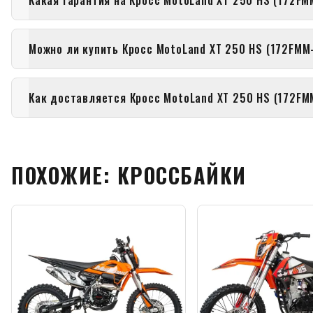
Какая гарантия на Кросс MotoLand XT 250 HS (172FM
Можно ли купить Кросс MotoLand XT 250 HS (172FMM-
Как доставляется Кросс MotoLand XT 250 HS (172FM
ПОХОЖИЕ: КРОССБАЙКИ