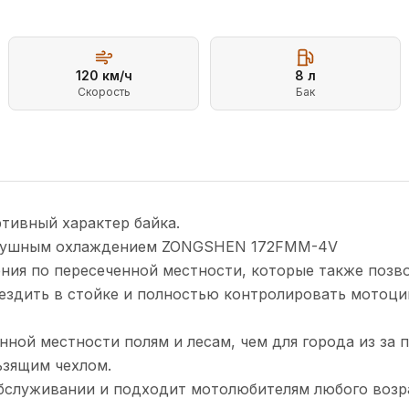
120
км/ч
8
л
Скорость
Бак
КЛАПАННЫЙ)
тивный характер байка.
оздушным охлаждением ZONGSHEN 172FMM-4V
ия по пересеченной местности, которые также позво
ездить в стойке и полностью контролировать мотоци
ной местности полям и лесам, чем для города из за 
ьзящим чехлом.
обслуживании и подходит мотолюбителям любого возр