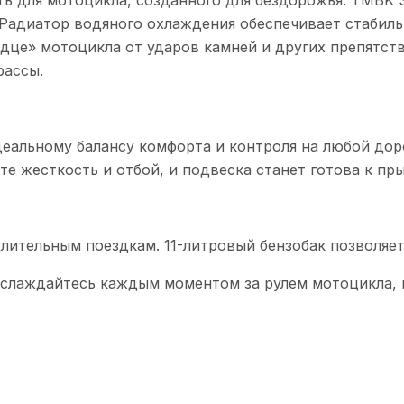
ть для мотоцикла, созданного для бездорожья. TMBK S
Радиатор водяного охлаждения обеспечивает стабиль
рдце» мотоцикла от ударов камней и других препятст
рассы.
еальному балансу комфорта и контроля на любой дор
те жесткость и отбой, и подвеска станет готова к пр
 длительным поездкам. 11-литровый бензобак позволяе
аслаждайтесь каждым моментом за рулем мотоцикла, 