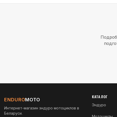
Подроб
подго
КАТАЛОГ
ENDURO
MOTO
Эндуро
Интернет-магазин эндуро мотоциклов в
Беларуси.
Мотоциклы