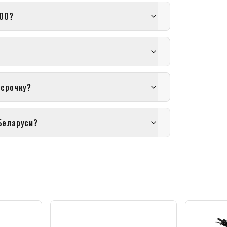
300?
ссрочку?
Беларуси?