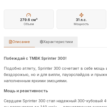
279.6
см³
31
л.с.
Объем
Мощность
Описание
Характеристики
ОПИСАНИЕ
МОТОЦИКЛ TMBK SPRINTER 300
Побеждай с TMBK Sprinter 300!
Подобно атлету, Sprinter 300 сочетает в себе мощь
бездорожью, но и для вилли, пауэрслайдов и прыж
наполненным яркими эмоциями.
Мощь и реактивность
Сердцем Sprinter 300 стал надежный 300-кубовый 4