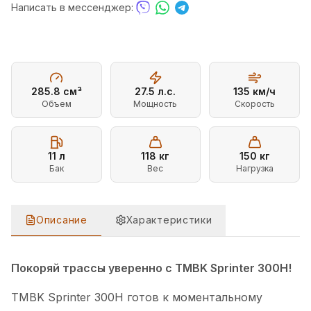
Написать в мессенджер:
285.8
см³
27.5
л.с.
135
км/ч
Объем
Мощность
Скорость
11
л
118
кг
150
кг
Бак
Вес
Нагрузка
Описание
Характеристики
ОПИСАНИЕ
МОТОЦИКЛ TMBK SPRINTER 300H
Покоряй трассы уверенно с TMBK Sprinter 300H!
TMBK Sprinter 300H готов к моментальному