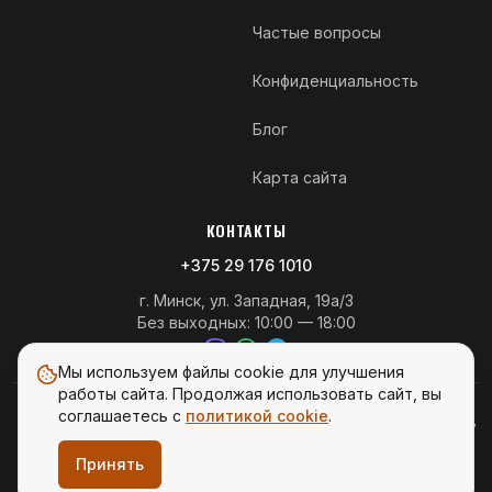
Частые вопросы
Конфиденциальность
Блог
Карта сайта
КОНТАКТЫ
+375 29 176 1010
г. Минск, ул. Западная, 19а/3
Без выходных: 10:00 — 18:00
Мы используем файлы cookie для улучшения
работы сайта. Продолжая использовать сайт, вы
© 2026 ENDUROMOTO.BY — Эндуро мотоциклы в Беларуси
соглашаетесь с
политикой cookie
.
ООО «Энерджи Ритейл», 220140, Республика Беларусь, 220035, г. Минск,
ул. Тимирязева 65Б, пом. 109 оф. 7, УНП 193664631. Дата регистрации в
торговом реестре 16.05.2023 г.
Принять
Вся представленная на сайте информация носит информационный