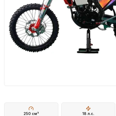
250
см³
18
л.с.