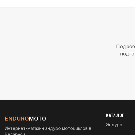
Подроб
подго
КАТАЛОГ
ENDURO
MOTO
Эндуро
Интернет-магазин эндуро мотоциклов в
Беларуси.