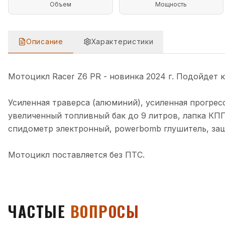
Объем
Мощность
Описание
Характеристики
ОПИСАНИЕ
МОТОЦИКЛ RACER Z6 PR
Мотоцикл Racer Z6 PR - новинка 2024 г. Подойдет 
Усиленная траверса (алюминий), усиленная прогрес
увеличенный топливный бак до 9 литров, лапка КП
спидометр электронный, powerbomb глушитель, защи
Мотоцикл поставляется без ПТС.
ЧАСТЫЕ
ВОПРОСЫ