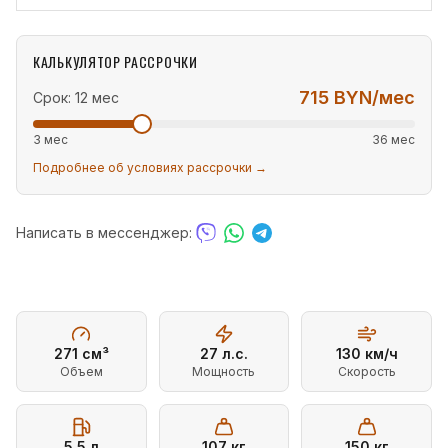
КАЛЬКУЛЯТОР РАССРОЧКИ
715
BYN/мес
Срок:
12
мес
3 мес
36 мес
Подробнее об условиях рассрочки →
Написать в мессенджер:
271
см³
27
л.с.
130
км/ч
Объем
Мощность
Скорость
5.5
л
107
кг
150
кг