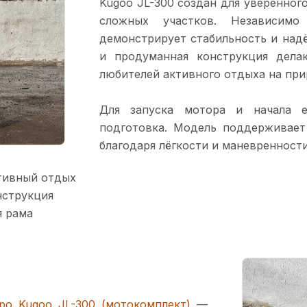
Kugoo JL-300 создан для уверенног
сложных участков. Независим
демонстрирует стабильность и над
и продуманная конструкция дела
любителей активного отдыха на при
Для запуска мотора и начала е
подготовка. Модель поддерживает
благодаря лёгкости и маневренности
тивный отдых
нструкция
я рама
ро Kugoo JL-300 (мотокомплект)
—